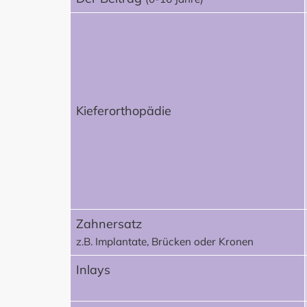
Kieferorthopädie
Zahnersatz
z.B. Implantate, Brücken oder Kronen
Inlays