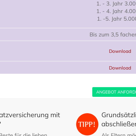
1. - 3. Jahr 3.0
1. - 4. Jahr 4.0
1. -5. Jahr 5.00
Bis zum 3,5 fache
Download
Download
ANGEBOT ANFORD
satzversicherung mit
Grundsätzli
?
abschließe
este für die lieben
Als Eltern mö