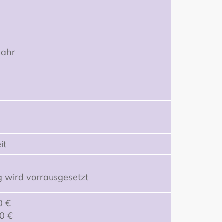
Jahr
it
g wird vorrausgesetzt
0 €
00 €