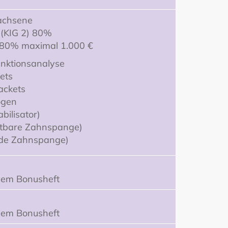
achsene
(KIG 2) 80%
) 80% maximal 1.000 €
unktionsanalyse
ets
ackets
ögen
bilisator)
chtbare Zahnspange)
ende Zahnspange)
sem Bonusheft
sem Bonusheft