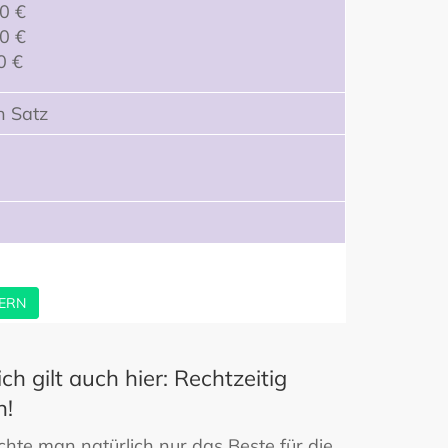
00 €
00 €
0 €
n Satz
ERN
ch gilt auch hier: Rechtzeitig
n!
chte man natürlich nur das Beste für die