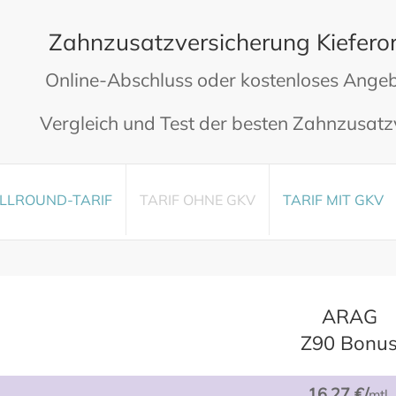
Zahnzusatzversicherung Kieferor
Online-Abschluss oder kostenloses Angeb
Vergleich und Test der besten Zahnzusatz
LLROUND-TARIF
TARIF OHNE
GKV
TARIF MIT
GKV
ARAG
Z90 Bonu
16,27 €/
mtl.